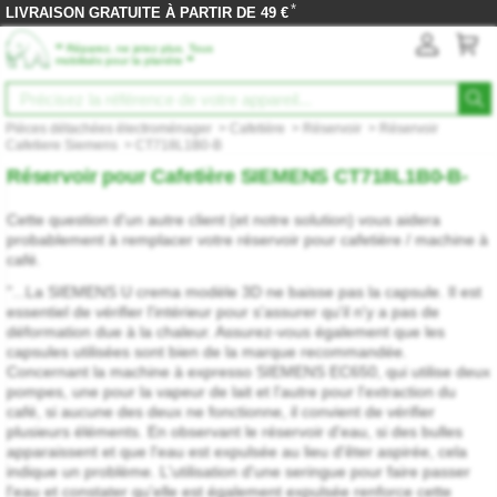
*
LIVRAISON GRATUITE À PARTIR DE 49 €
‟
Réparez, ne jetez plus. Tous
”
mobilisés pour la planète
Pièces détachées électroménager
>
Cafetière
>
Réservoir
>
Réservoir
Cafetiere Siemens
>
CT718L1B0-B
Réservoir pour Cafetière SIEMENS CT718L1B0-B-
Cette question d'un autre client (et notre solution) vous aidera
probablement à remplacer votre réservoir pour cafetière / machine à
café.
"...La SIEMENS U crema modèle 3D ne baisse pas la capsule. Il est
essentiel de vérifier l'intérieur pour s'assurer qu'il n'y a pas de
déformation due à la chaleur. Assurez-vous également que les
capsules utilisées sont bien de la marque recommandée.
Concernant la machine à expresso SIEMENS EC650, qui utilise deux
pompes, une pour la vapeur de lait et l'autre pour l'extraction du
café, si aucune des deux ne fonctionne, il convient de vérifier
plusieurs éléments. En observant le réservoir d'eau, si des bulles
apparaissent et que l'eau est expulsée au lieu d'êter aspirée, cela
indique un problème. L'utilisation d'une seringue pour faire passer
l'eau et constater qu'elle est également expulsée renforce cette