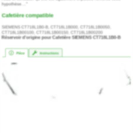
hypothèse...."
Cafetière compatible
SIEMENS CT718L1B0-B, CT718L1B000, CT718L1B0050,
CT718L1B00100, CT718L1B00150, CT718L1B00200
Réservoir d'origine pour Cafetière SIEMENS CT718L1B0-B
Pièce
Instructions