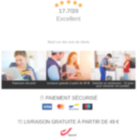
Paiement sécurisé
Livraison gratuite à partir de 49 €
*
Satisfait ou remboursé : 15 jours
pour retourner son produit.
PAIEMENT SÉCURISÉ
LIVRAISON GRATUITE À PARTIR DE 49 €