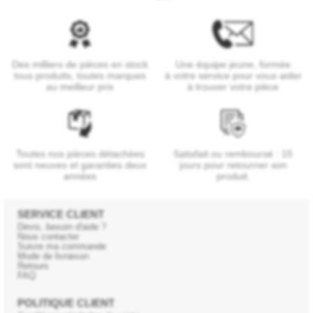
Des milliers de pièces en stock
Une équipe jeune, formée
tous produits, toutes marques
à votre service pour vous aider
au meilleur prix
à trouver votre pièce
Toutes nos pièces détachées
Satisfait ou remboursé : 15
sont neuves et garanties deux
jours pour retourner son
années
produit.
SERVICE CLIENT
Devis, besoin d'aide ?
Nous contacter
Suivre ma commande
Mode de livraison
Retours
FAQ
POLITIQUE CLIENT