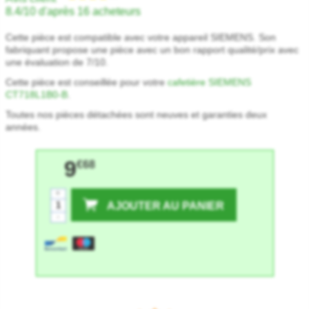
8.4/10 d'après 16 acheteurs
Cette pièce est compatible avec votre appareil SIEMENS. Son
fabriquant propose une pièce avec un bon rapport qualité/prix avec
une évaluation de 7/10.
Cette pièce est conseillée pour votre
cafetière SIEMENS
CT718L1B0-B
.
Toutes nos pièces détachées sont neuves et garanties deux
années.
9
€68
+
AJOUTER AU PANIER
-