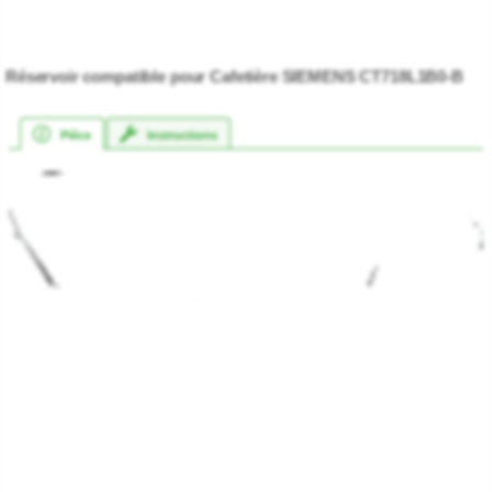
Réservoir compatible pour Cafetière SIEMENS CT718L1B0-B
Pièce
Instructions