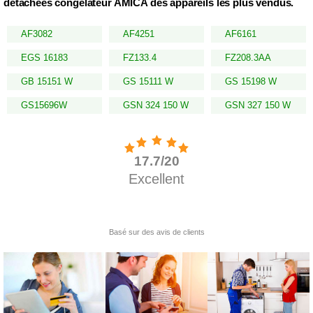
détachées congélateur AMICA des appareils les plus vendus.
AF3082
AF4251
AF6161
EGS 16183
FZ133.4
FZ208.3AA
GB 15151 W
GS 15111 W
GS 15198 W
GS15696W
GSN 324 150 W
GSN 327 150 W