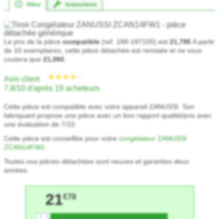
Pièce
Instructions
Le prix de la pièce
compatible
(ref. 188-187155) est
21,78€
A partir
de 10 exemplaires, cette pièce détachée est remisée et ne vous
coutera que
21,06€
.
Avis client
7.8/10 d'après 19 acheteurs
Cette pièce est compatible avec votre appareil ZANUSSI. Son
fabriquant propose une pièce avec un bon rapport qualité/prix avec
une évaluation de 7/10.
Cette pièce est conseillée pour votre
congélateur ZANUSSI
ZCAN14FW1
.
Toutes nos pièces détachées sont neuves et garanties deux
années.
21
€78
+