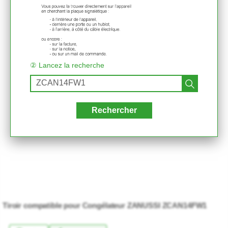
② Lancez la recherche
Rechercher
Tiroir compatible pour Congélateur ZANUSSI ZCAN14FW1
★★★★★
★★★★★