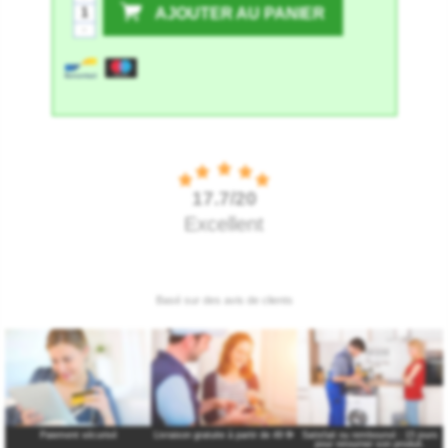
AJOUTER AU PANIER
-
Paiement sécurisé
Livraison gratuite à partir de 49 €
*
Satisfait ou remboursé : 15 jours
pour retourner son produit.