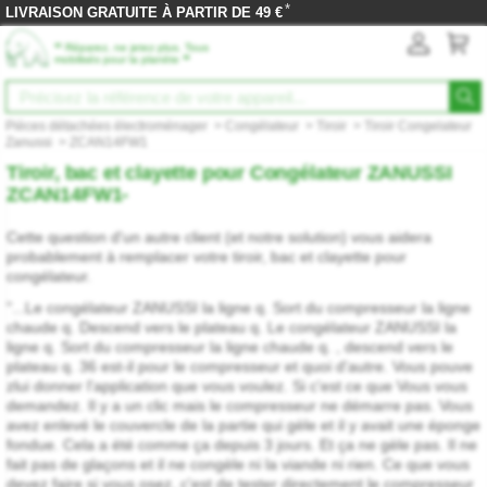
*
LIVRAISON GRATUITE À PARTIR DE 49 €
‟
Réparez, ne jetez plus. Tous
”
mobilisés pour la planète
Pièces détachées électroménager
>
Congélateur
>
Tiroir
>
Tiroir Congelateur
Zanussi
>
ZCAN14FW1
Tiroir, bac et clayette pour Congélateur ZANUSSI
ZCAN14FW1-
Cette question d'un autre client (et notre solution) vous aidera
probablement à remplacer votre tiroir, bac et clayette pour
congélateur.
"...Le congélateur ZANUSSI la ligne q. Sort du compresseur la ligne
chaude q. Descend vers le plateau q. Le congélateur ZANUSSI la
ligne q. Sort du compresseur la ligne chaude q. , descend vers le
plateau q. 36 est-il pour le compresseur et quoi d'autre. Vous pouve
zlui donner l'application que vous voulez. Si c'est ce que Vous vous
demandez. Il y a un clic mais le compresseur ne démarre pas. Vous
avez enlevé le couvercle de la partie qui gèle et il y avait une éponge
fondue. Cela a été comme ça depuis 3 jours. Et ça ne gèle pas. Il ne
fait pas de glaçons et il ne congèle ni la viande ni rien. Ce que vous
devez faire si vous osez, c'est de tester directement le compresseur