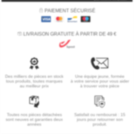
PAIEMENT SÉCURISÉ
LIVRAISON GRATUITE À PARTIR DE 49 €
Des milliers de pièces en stock
Une équipe jeune, formée
tous produits, toutes marques
à votre service pour vous aider
au meilleur prix
à trouver votre pièce
Toutes nos pièces détachées
Satisfait ou remboursé : 15
sont neuves et garanties deux
jours pour retourner son
années
produit.