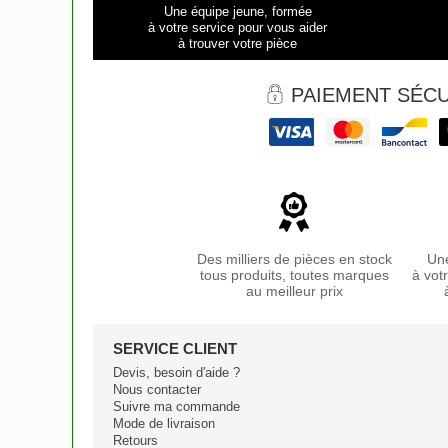
Une équipe jeune, formée
à votre service pour vous aider
à trouver votre pièce
PAIEMENT SÉCU
Des milliers de pièces en stock
Une
tous produits, toutes marques
à vot
au meilleur prix
SERVICE CLIENT
Devis, besoin d'aide ?
Nous contacter
Suivre ma commande
Mode de livraison
Retours