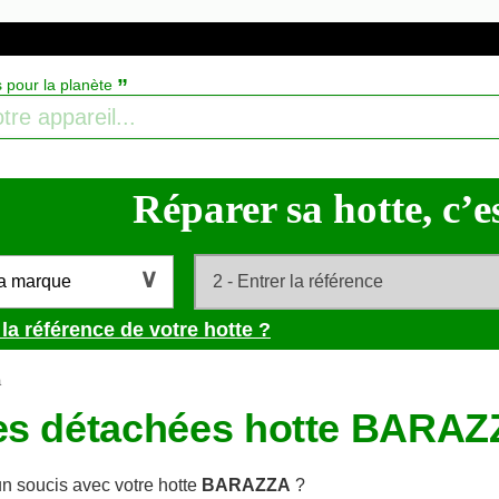
”
s pour la planète
Réparer sa hotte, c’es
la marque
la référence de votre hotte ?
a
es détachées hotte BARA
n soucis avec votre hotte
BARAZZA
?