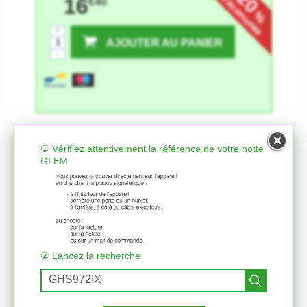
20
d'économie
16
€40
%
+
AJOUTER AU PANIER
-
① Vérifiez attentivement la référence de votre hotte
GLEM
② Lancez la recherche