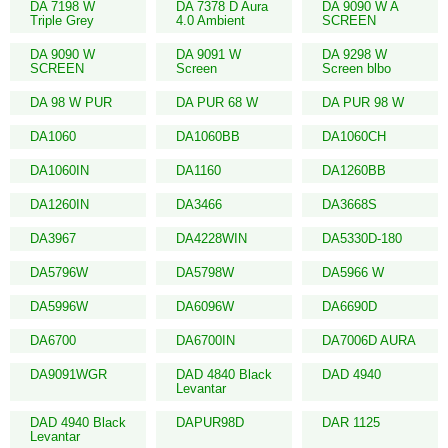
DA 7198 W
DA 7378 D Aura
DA 9090 W A
Triple Grey
4.0 Ambient
SCREEN
DA 9090 W
DA 9091 W
DA 9298 W
SCREEN
Screen
Screen blbo
DA 98 W PUR
DA PUR 68 W
DA PUR 98 W
DA1060
DA1060BB
DA1060CH
DA1060IN
DA1160
DA1260BB
DA1260IN
DA3466
DA3668S
DA3967
DA4228WIN
DA5330D-180
DA5796W
DA5798W
DA5966 W
DA5996W
DA6096W
DA6690D
DA6700
DA6700IN
DA7006D AURA
DA9091WGR
DAD 4840 Black
DAD 4940
Levantar
DAD 4940 Black
DAPUR98D
DAR 1125
Levantar