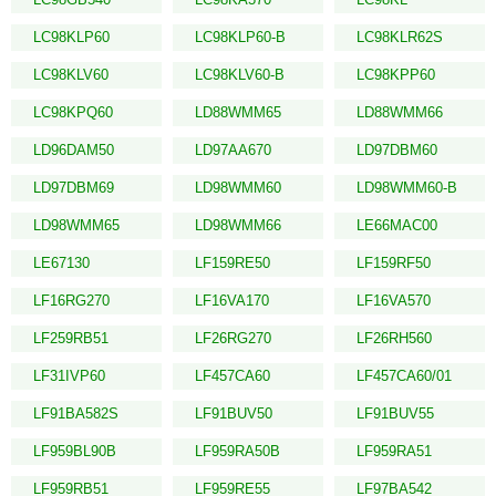
LC98KLP60
LC98KLP60-B
LC98KLR62S
LC98KLV60
LC98KLV60-B
LC98KPP60
LC98KPQ60
LD88WMM65
LD88WMM66
LD96DAM50
LD97AA670
LD97DBM60
LD97DBM69
LD98WMM60
LD98WMM60-B
LD98WMM65
LD98WMM66
LE66MAC00
LE67130
LF159RE50
LF159RF50
LF16RG270
LF16VA170
LF16VA570
LF259RB51
LF26RG270
LF26RH560
LF31IVP60
LF457CA60
LF457CA60/01
LF91BA582S
LF91BUV50
LF91BUV55
LF959BL90B
LF959RA50B
LF959RA51
LF959RB51
LF959RE55
LF97BA542