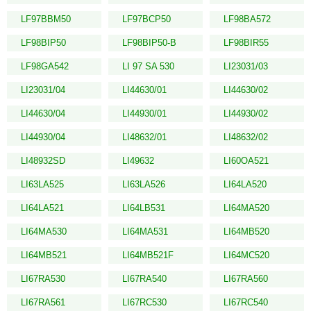
LF97BBM50
LF97BCP50
LF98BA572
LF98BIP50
LF98BIP50-B
LF98BIR55
LF98GA542
LI 97 SA 530
LI23031/03
LI23031/04
LI44630/01
LI44630/02
LI44630/04
LI44930/01
LI44930/02
LI44930/04
LI48632/01
LI48632/02
LI48932SD
LI49632
LI60OA521
LI63LA525
LI63LA526
LI64LA520
LI64LA521
LI64LB531
LI64MA520
LI64MA530
LI64MA531
LI64MB520
LI64MB521
LI64MB521F
LI64MC520
LI67RA530
LI67RA540
LI67RA560
LI67RA561
LI67RC530
LI67RC540