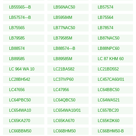
LB55565---B
LB56NAC50
LB57574
LB57574---B
LB59584M
LB75564
LB75565
LB77NAC50
LB78574
LB79585
LB79585M
LB87NAC50
LB88574
LB88574---B
LB88NPC60
LB89585
LB89585M
LC 87 KHM 60
LC 964 WA 10
LC21BA582
LC21BD552
LC28BH542
LC37IVP60
LC457CA60/01
LC47656
LC47956
LC64BBC50
LC64PBC50
LC64QBC50
LC64WA521
LC654WA10
LC654WA10/01
LC657BC20
LC65KA270
LC65KA670
LC65KDK60
LC66BBM50
LC66BHM50
LC66BHM50-B