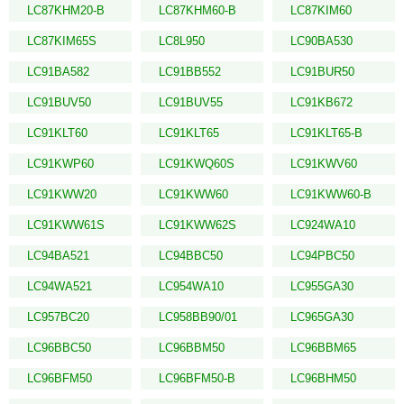
LC87KHM20-B
LC87KHM60-B
LC87KIM60
LC87KIM65S
LC8L950
LC90BA530
LC91BA582
LC91BB552
LC91BUR50
LC91BUV50
LC91BUV55
LC91KB672
LC91KLT60
LC91KLT65
LC91KLT65-B
LC91KWP60
LC91KWQ60S
LC91KWV60
LC91KWW20
LC91KWW60
LC91KWW60-B
LC91KWW61S
LC91KWW62S
LC924WA10
LC94BA521
LC94BBC50
LC94PBC50
LC94WA521
LC954WA10
LC955GA30
LC957BC20
LC958BB90/01
LC965GA30
LC96BBC50
LC96BBM50
LC96BBM65
LC96BFM50
LC96BFM50-B
LC96BHM50