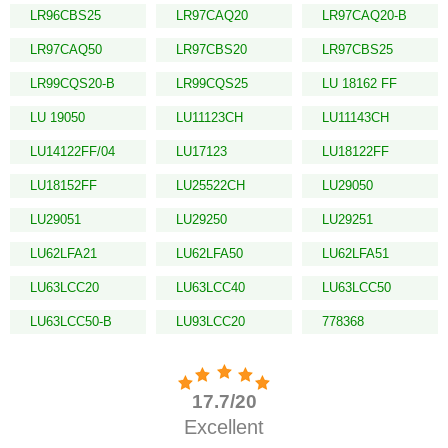
LR96CBS25
LR97CAQ20
LR97CAQ20-B
LR97CAQ50
LR97CBS20
LR97CBS25
LR99CQS20-B
LR99CQS25
LU 18162 FF
LU 19050
LU11123CH
LU11143CH
LU14122FF/04
LU17123
LU18122FF
LU18152FF
LU25522CH
LU29050
LU29051
LU29250
LU29251
LU62LFA21
LU62LFA50
LU62LFA51
LU63LCC20
LU63LCC40
LU63LCC50
LU63LCC50-B
LU93LCC20
778368