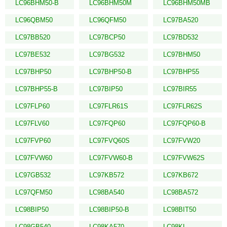
LC96BHM50-B
LC96BHM50M
LC96BHM50MB
LC96QBM50
LC96QFM50
LC97BA520
LC97BB520
LC97BCP50
LC97BD532
LC97BE532
LC97BG532
LC97BHM50
LC97BHP50
LC97BHP50-B
LC97BHP55
LC97BHP55-B
LC97BIP50
LC97BIR55
LC97FLP60
LC97FLR61S
LC97FLR62S
LC97FLV60
LC97FQP60
LC97FQP60-B
LC97FVP60
LC97FVQ60S
LC97FVW20
LC97FVW60
LC97FVW60-B
LC97FVW62S
LC97GB532
LC97KB572
LC97KB672
LC97QFM50
LC98BA540
LC98BA572
LC98BIP50
LC98BIP50-B
LC98BIT50
LC98GB540
LC98KA570
LC98KL