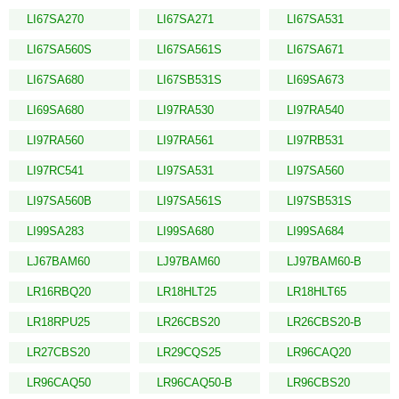
LI67SA270
LI67SA271
LI67SA531
LI67SA560S
LI67SA561S
LI67SA671
LI67SA680
LI67SB531S
LI69SA673
LI69SA680
LI97RA530
LI97RA540
LI97RA560
LI97RA561
LI97RB531
LI97RC541
LI97SA531
LI97SA560
LI97SA560B
LI97SA561S
LI97SB531S
LI99SA283
LI99SA680
LI99SA684
LJ67BAM60
LJ97BAM60
LJ97BAM60-B
LR16RBQ20
LR18HLT25
LR18HLT65
LR18RPU25
LR26CBS20
LR26CBS20-B
LR27CBS20
LR29CQS25
LR96CAQ20
LR96CAQ50
LR96CAQ50-B
LR96CBS20