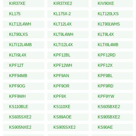
KIR37XE
KIR37XE2
KIV90XE
KL175
KL175X-2
KLT120LXS
KLT12L4WH
KLT12L4X
KLT90LWHS
KLT90LXS
KLT9L4WH
KLT9L4X
KLTI12L4MB
KLTI12L4X
KLTI9L4MB
KLTI9L4X
KPF12BL
KPF12RD
KPF12T
KPF12WH
KPF12X
KPF94MB
KPF9AN
KPF9BL
KPF9OG
KPF9OR
KPF9RD
KPF9WH
KPF9X
KPF9YW
KS110BLE
KS110XE
KS605BXE2
KS605SXE2
KS89AOE
KS905BXE2
KS905NXE2
KS905SXE2
KS90AE