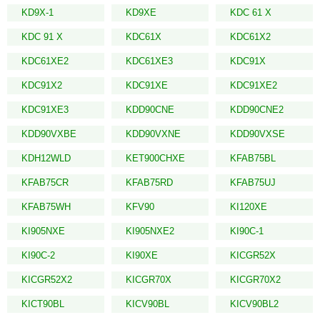
KD9X-1
KD9XE
KDC 61 X
KDC 91 X
KDC61X
KDC61X2
KDC61XE2
KDC61XE3
KDC91X
KDC91X2
KDC91XE
KDC91XE2
KDC91XE3
KDD90CNE
KDD90CNE2
KDD90VXBE
KDD90VXNE
KDD90VXSE
KDH12WLD
KET900CHXE
KFAB75BL
KFAB75CR
KFAB75RD
KFAB75UJ
KFAB75WH
KFV90
KI120XE
KI905NXE
KI905NXE2
KI90C-1
KI90C-2
KI90XE
KICGR52X
KICGR52X2
KICGR70X
KICGR70X2
KICT90BL
KICV90BL
KICV90BL2