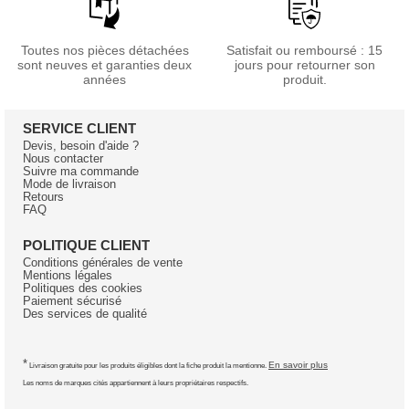
Toutes nos pièces détachées
Satisfait ou remboursé : 15
sont neuves et garanties deux
jours pour retourner son
années
produit.
SERVICE CLIENT
Devis, besoin d'aide ?
Nous contacter
Suivre ma commande
Mode de livraison
Retours
FAQ
POLITIQUE CLIENT
Conditions générales de vente
Mentions légales
Politiques des cookies
Paiement sécurisé
Des services de qualité
*
En savoir plus
Livraison gratuite pour les produits éligibles dont la fiche produit la mentionne.
Les noms de marques cités appartiennent à leurs propriétaires respectifs.