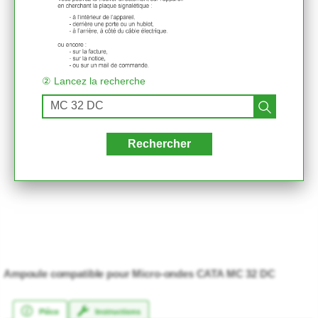
② Lancez la recherche
Rechercher
Ampoule compatible pour Micro-ondes CATA MC 32 DC
★★★★★
★★★★★
Pièce
Instructions