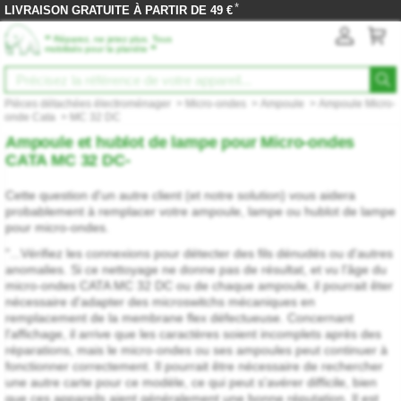
*
LIVRAISON GRATUITE À PARTIR DE 49 €
‟
Réparez, ne jetez plus. Tous
”
mobilisés pour la planète
Pièces détachées électroménager
>
Micro-ondes
>
Ampoule
>
Ampoule Micro-
onde Cata
>
MC 32 DC
Ampoule et hublot de lampe pour Micro-ondes
CATA MC 32 DC-
Cette question d'un autre client (et notre solution) vous aidera
probablement à remplacer votre ampoule, lampe ou hublot de lampe
pour micro-ondes.
"...Vérifiez les connexions pour détecter des fils dénudés ou d'autres
anomalies. Si ce nettoyage ne donne pas de résultat, et vu l'âge du
micro-ondes CATA MC 32 DC ou de chaque ampoule, il pourrait êter
nécessaire d'adapter des microswitchs mécaniques en
remplacement de la membrane flex défectueuse. Concernant
l'affichage, il arrive que les caractères soient incomplets après des
réparations, mais le micro-ondes ou ses ampoules peut continuer à
fonctionner correctement. Il pourrait être nécessaire de rechercher
une autre carte pour ce modèle, ce qui peut s'avérer difficile, bien
que ces appareils aient généralement une bonne réputation. Il est