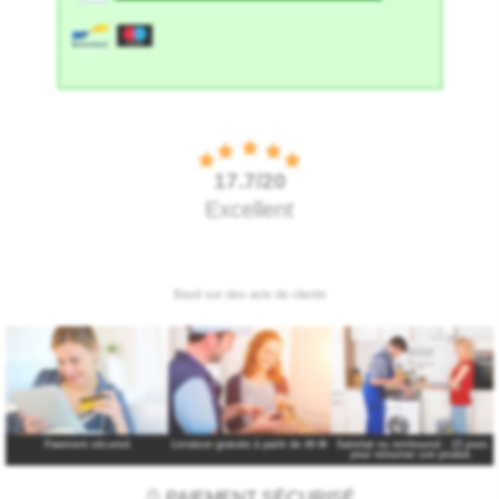
Paiement sécurisé
Livraison gratuite à partir de 49 €
*
Satisfait ou remboursé : 15 jours
pour retourner son produit.
PAIEMENT SÉCURISÉ