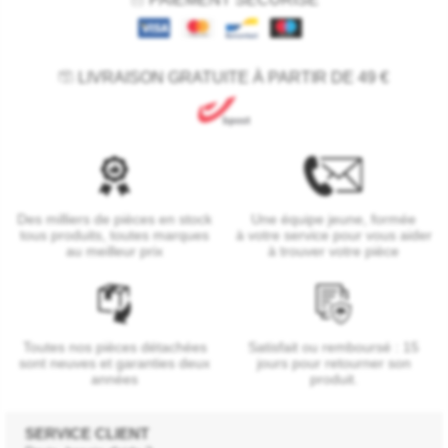
LIVRAISON GRATUITE À PARTIR DE 49 €
Des milliers de pièces en stock
Une équipe jeune, formée
tous produits, toutes marques
à votre service pour vous aider
au meilleur prix
à trouver votre pièce
Toutes nos pièces détachées
Satisfait ou remboursé : 15
sont neuves et garanties deux
jours pour retourner son
années
produit.
SERVICE CLIENT