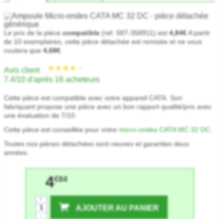
Le prix de la pièce
compatible
(ref. 587-358911) est
4,84€
A partir
de 10 exemplaires, cette pièce détachée est remisée et ne vous
coutera que
4,68€
.
Avis client
7.4/10 d'après 16 acheteurs
Cette pièce est compatible avec votre appareil CATA. Son
fabriquant propose une pièce avec un bon rapport qualité/prix avec
une évaluation de 7/10.
Cette pièce est conseillée pour votre
micro-ondes CATA MC 32 DC
.
Toutes nos pièces détachées sont neuves et garanties deux
années.
4
€84
+
AJOUTER AU PANIER
-