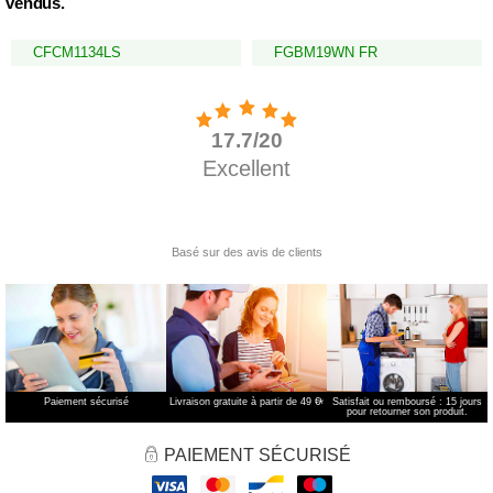
vendus.
CFCM1134LS
FGBM19WN FR
Paiement sécurisé
Livraison gratuite à partir de 49 €
*
Satisfait ou remboursé : 15 jours
pour retourner son produit.
PAIEMENT SÉCURISÉ