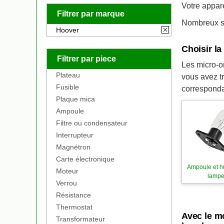
Votre appar
Filtrer par marque
Nombreux so
Hoover
Choisir l
Filtrer par piece
Les micro-on
Plateau
vous avez t
Fusible
corresponda
Plaque mica
Ampoule
Filtre ou condensateur
Interrupteur
Magnétron
Carte électronique
Ampoule et h
Moteur
lamp
Verrou
Résistance
Thermostat
Avec le m
Transformateur