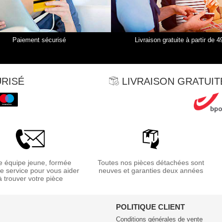
Paiement sécurisé
Livraison gratuite à partir de 4
RISÉ
LIVRAISON GRATUITE
 équipe jeune, formée
Toutes nos pièces détachées sont
re service pour vous aider
neuves et garanties deux années
à trouver votre pièce
POLITIQUE CLIENT
Conditions générales de vente