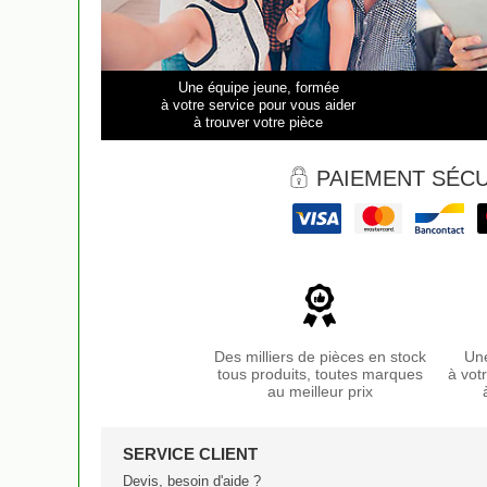
Une équipe jeune, formée
à votre service pour vous aider
à trouver votre pièce
PAIEMENT SÉCU
Des milliers de pièces en stock
Une
tous produits, toutes marques
à vot
au meilleur prix
SERVICE CLIENT
Devis, besoin d'aide ?