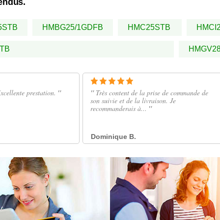
vendus.
5STB
HMBG25/1GDFB
HMC25STB
HMCI
TB
HMGV2