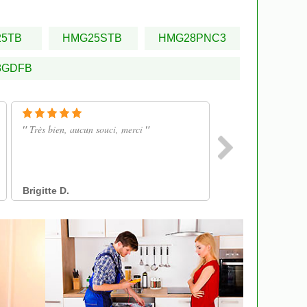
25TB
HMG25STB
HMG28PNC3
8GDFB