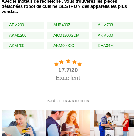
Avec le moteur de recherche , vous trouverez les pièces
détachées robot de cuisine BESTRON des appareils les plus
vendus.
AFM200
AHB400Z
AHM703
AKM1200
AKM1200SDM
AKM500
AKM700
AKM900CO
DHA3470