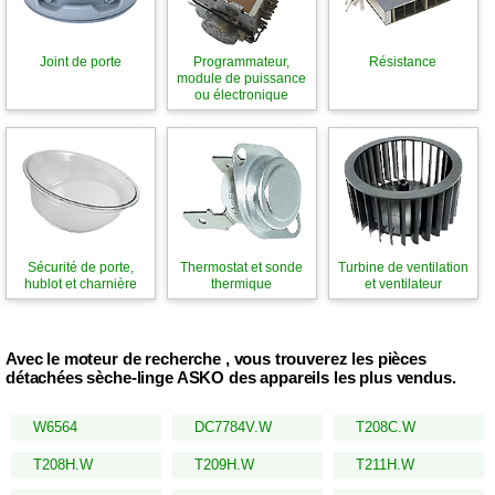
Joint de porte
Programmateur,
Résistance
module de puissance
ou électronique
Sécurité de porte,
Thermostat et sonde
Turbine de ventilation
hublot et charnière
thermique
et ventilateur
Avec le moteur de recherche , vous trouverez les pièces
détachées sèche-linge ASKO des appareils les plus vendus.
W6564
DC7784V.W
T208C.W
T208H.W
T209H.W
T211H.W