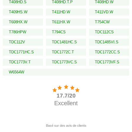
T408HD.S
T408HD.T.P
T408HD.W
T409HS.W
T411HD.W
T411VD.W
T608HX.W
T611HX.W
T754CW
T786HPW
T794CS
TDC112CS
TDC112V
TDC1481HC.S
TDC1485VI.S
TDC1771HC.S
TDC1772C.T
TDC1772CC.S
TDC1773V.T
TDC1773VC.S
TDC1773VF.S
W6564W