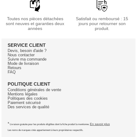
Toutes nos pièces détachées
Satisfait ou remboursé : 15
sont neuves et garanties deux
jours pour retourner son
années
produit.
SERVICE CLIENT
Devis, besoin d'aide ?
Nous contacter
Suivre ma commande
Mode de livraison
Retours
FAQ
POLITIQUE CLIENT
Conditions générales de vente
Mentions légales
Politiques des cookies
Paiement sécurisé
Des services de qualité
*
En savoir plus
Livraison gratuite pour les produits éligibles dont la fiche produit la mentionne.
Les noms de marques cités appartiennent à leurs propriétaires respectifs.