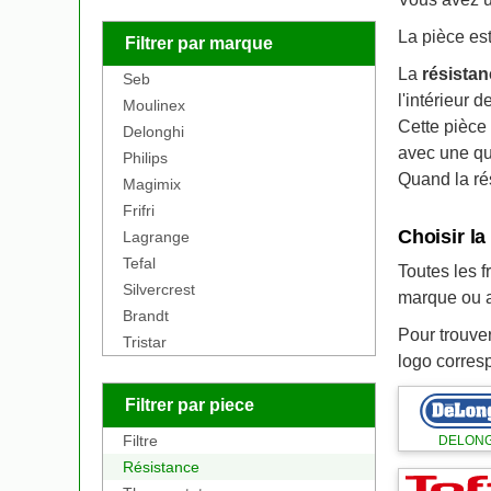
La pièce est
Filtrer par marque
La
résista
Seb
l'intérieur d
Moulinex
Cette pièce 
Delonghi
avec une qua
Philips
Quand la rés
Magimix
Frifri
Choisir la
Lagrange
Tefal
Toutes les 
Silvercrest
marque ou 
Brandt
Pour trouve
Tristar
logo corresp
Filtrer par piece
Filtre
DELONG
Résistance