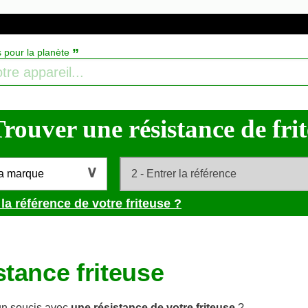
”
s pour la planète
rouver une résistance de frite
la marque
la référence de votre friteuse ?
stance friteuse
un soucis avec
une résistance de votre friteuse
?