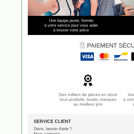
Une équipe jeune, formée
à votre service pour vous aider
à trouver votre pièce
PAIEMENT SÉCU
Des milliers de pièces en stock
Une
tous produits, toutes marques
à vot
au meilleur prix
SERVICE CLIENT
Devis, besoin d'aide ?
Nous contacter