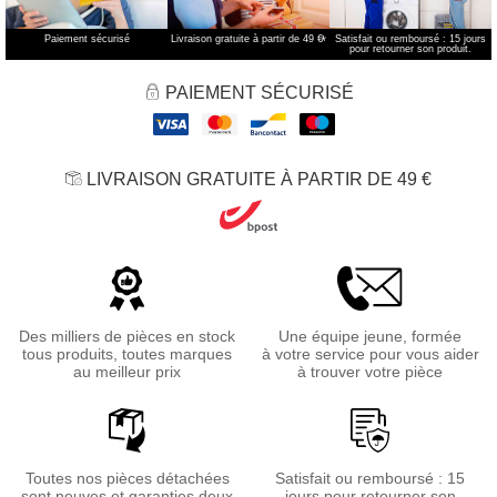
Paiement sécurisé
Livraison gratuite à partir de 49 €
*
Satisfait ou remboursé : 15 jours
pour retourner son produit.
PAIEMENT SÉCURISÉ
LIVRAISON GRATUITE À PARTIR DE 49 €
Des milliers de pièces en stock
Une équipe jeune, formée
tous produits, toutes marques
à votre service pour vous aider
au meilleur prix
à trouver votre pièce
Toutes nos pièces détachées
Satisfait ou remboursé : 15
sont neuves et garanties deux
jours pour retourner son