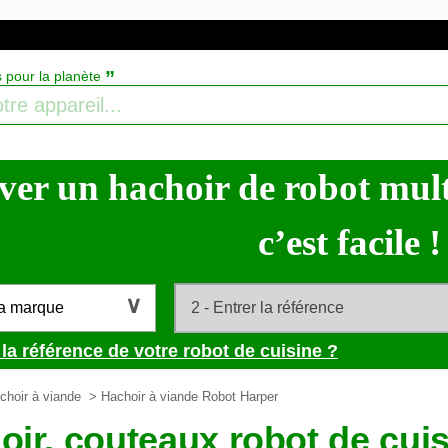
”
s pour la planète
ver un hachoir de robot mult
c’est facile !
la marque
la référence de votre robot de cuisine ?
choir à viande
> Hachoir à viande Robot Harper
oir, couteaux robot de cui