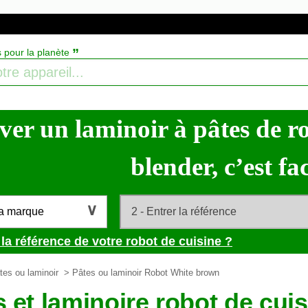
”
s pour la planète
ver un laminoir à pâtes de r
blender, c’est fac
la marque
la référence de votre robot de cuisine ?
tes ou laminoir
> Pâtes ou laminoir Robot White brown
s et laminoire robot de cu