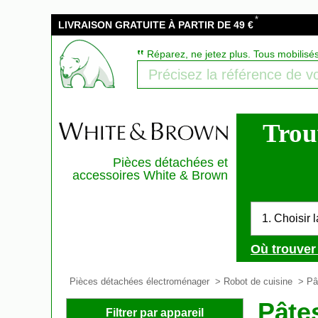
*
LIVRAISON GRATUITE À PARTIR DE 49 €
‟
Réparez, ne jetez plus. Tous mobilisé
Trou
Pièces détachées et
accessoires White & Brown
1. Choisir 
Où trouver 
Pièces détachées électroménager
>
Robot de cuisine
>
Pâ
Pâte
Filtrer par appareil