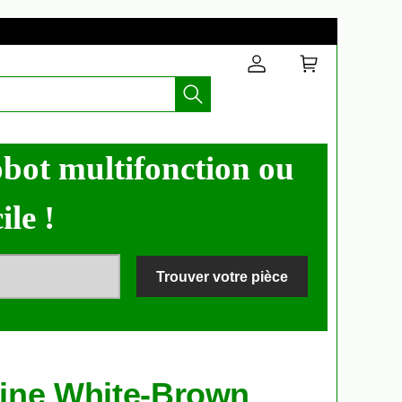
obot multifonction ou
ile !
Trouver votre pièce
isine White-Brown